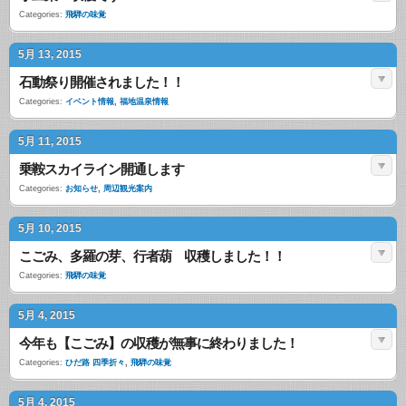
Categories:
飛騨の味覚
5月 13, 2015
石動祭り開催されました！！
Categories:
イベント情報
,
福地温泉情報
5月 11, 2015
乗鞍スカイライン開通します
Categories:
お知らせ
,
周辺観光案内
5月 10, 2015
こごみ、多羅の芽、行者葫 収穫しました！！
Categories:
飛騨の味覚
5月 4, 2015
今年も【こごみ】の収穫が無事に終わりました！
Categories:
ひだ路 四季折々
,
飛騨の味覚
5月 4, 2015