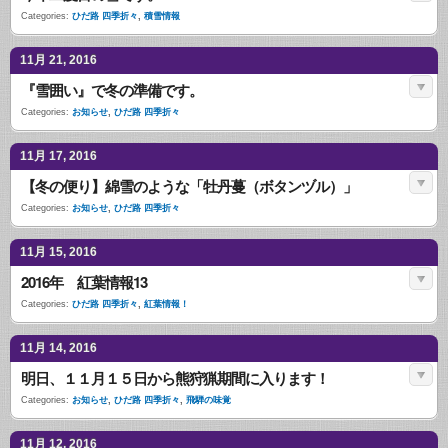
Categories:
ひだ路 四季折々
,
積雪情報
11月 21, 2016
『雪囲い』で冬の準備です。
Categories:
お知らせ
,
ひだ路 四季折々
11月 17, 2016
【冬の便り】綿雪のような「牡丹蔓（ボタンヅル）」
Categories:
お知らせ
,
ひだ路 四季折々
11月 15, 2016
2016年 紅葉情報13
Categories:
ひだ路 四季折々
,
紅葉情報！
11月 14, 2016
明日、１１月１５日から熊狩猟期間に入ります！
Categories:
お知らせ
,
ひだ路 四季折々
,
飛騨の味覚
11月 12, 2016