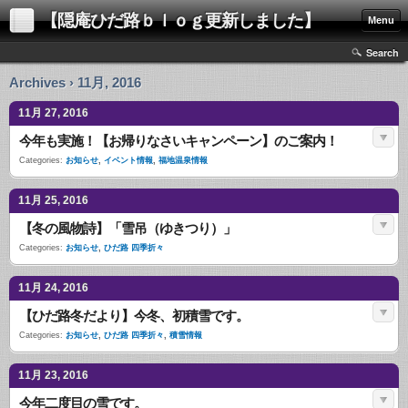
【隠庵ひだ路ｂｌｏｇ更新しました】
Menu
Search
Archives › 11月, 2016
11月 27, 2016
今年も実施！【お帰りなさいキャンペーン】のご案内！
Categories:
お知らせ
,
イベント情報
,
福地温泉情報
11月 25, 2016
【冬の風物詩】「雪吊（ゆきつり）」
Categories:
お知らせ
,
ひだ路 四季折々
11月 24, 2016
【ひだ路冬だより】今冬、初積雪です。
Categories:
お知らせ
,
ひだ路 四季折々
,
積雪情報
11月 23, 2016
今年二度目の雪です。