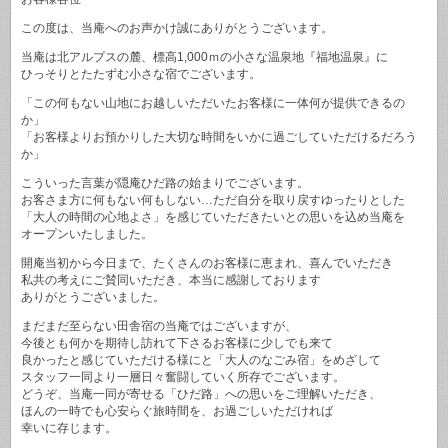
この度は、当庵へのお声かけ誠にありがとうございます。
当庵は北アルプスの麓、標高1,000ｍの小さな温泉地『福地温泉』に
ひっそりとたたずむ小さな宿でございます。
「この何もない山地にお越しいただいたお客様に一体何が提供できるの
か」
「お客様よりお預かりした大切な時間をいかに過ごしていただけるだろう
か」
こういった言葉が隠庵ひだ路の始まりでございます。
お客さま方に何もない何もしない…ただ自分を取り戻すゆったりとした
「大人の時間の心地よさ」を感じていただきたいとの思いを込め当庵を
オープンいたしました。
開庵当初から今日まで、たくさんのお客様に恵まれ、喜んでいただき
私共の考えにご賛同いただき、本当に感謝しております
ありがとうございました。
まだまだ至らない田舎宿の当庵ではございますが、
今後とも何かを期待し訪れて下さるお客様に少しでも来て
良かったと感じていただける様にと「大人のなごみ宿」をめざして
スタッフ一同より一層日々奮闘していく所存でございます。
どうぞ、当庵一同が寄せる「ひだ路」への思いをご理解いただき、
ほんの一時でも心安らぐ旅時間を、お過ごしいただければ
幸いに存じます。