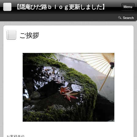
【隠庵ひだ路ｂｌｏｇ更新しました】
Menu
Search
ご挨拶
お客様各位