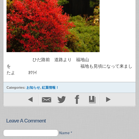
ひだ路前 道路より 福地山
を 福地も見頃になって来まし
たよ ｶﾜﾗｲ
Categories:
お知らせ
,
紅葉情報！
Leave A Comment
Name *