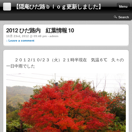
【隠庵ひだ路ｂｌｏｇ更新しました】
Menu
Search
2012 ひだ路内 紅葉情報 10
10月 23rd, 2012 @ 09:48 pm › admin
↓ Leave a comment
２０１２/１０/２３（火）２１時半現在 気温６℃ 久々の
一日中雨でした