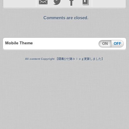
Comments are closed.
Mobile Theme
ON
OFF
All content Copyright 【隠庵ひだ路ｂｌｏｇ更新しました】