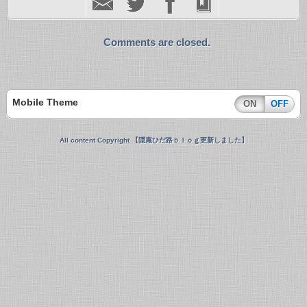
Comments are closed.
Mobile Theme
ON
OFF
All content Copyright 【隠庵ひだ路ｂｌｏｇ更新しました】